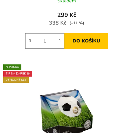
Skladem
299 Kč
338 Kč
(–11 %)
DO KOŠÍKU
NOVINKA
TIP NA DÁREK 🎁
VÝHODNÝ SET