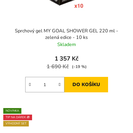
Sprchový gel MY GOAL SHOWER GEL 220 ml -
zelená edice - 10 ks
Skladem
1 357 Kč
1 690 Kč
(–19 %)
DO KOŠÍKU
NOVINKA
TIP NA DÁREK 🎁
VÝHODNÝ SET