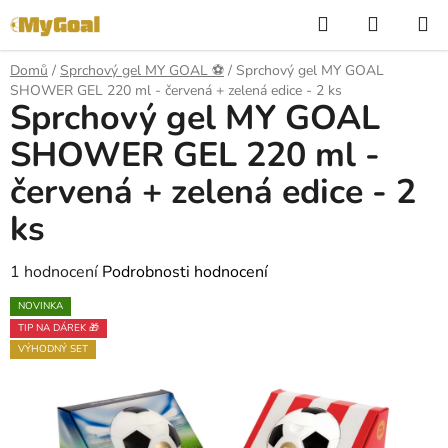
Přejít
Hledat
NÁKUP
na
KOŠÍK
obsah
Domů
/
Sprchový gel MY GOAL ⚽️
/
Sprchový gel MY GOAL
SHOWER GEL 220 ml - červená + zelená edice - 2 ks
Sprchový gel MY GOAL
SHOWER GEL 220 ml -
červená + zelená edice - 2
ks
Průměrné
1 hodnocení
Podrobnosti hodnocení
hodnocení
NOVINKA
produktu
TIP NA DÁREK 🎁
je
VÝHODNÝ SET
5,0
z
5