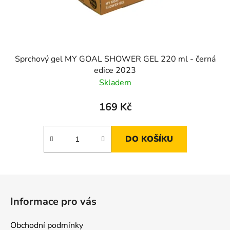
Sprchový gel MY GOAL SHOWER GEL 220 ml - černá
edice 2023
Skladem
169 Kč
DO KOŠÍKU
Z
á
Informace pro vás
p
a
Obchodní podmínky