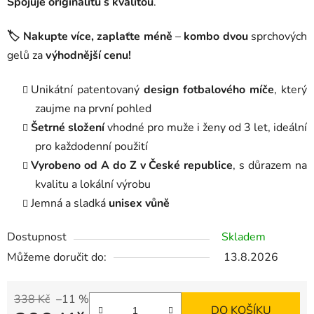
Spojuje originalitu s kvalitou
.
🏷️ Nakupte více, zaplaťte méně
–
kombo dvou
sprchových
gelů za
výhodnější cenu!
Unikátní patentovaný
design fotbalového míče
, který
zaujme na první pohled
Šetrné složení
vhodné pro muže i ženy od 3 let, ideální
pro každodenní použití
Vyrobeno od A do Z v České republice
, s důrazem na
kvalitu a lokální výrobu
Jemná a sladká
unisex vůně
Dostupnost
Skladem
Můžeme doručit do:
13.8.2026
338 Kč
–11 %
DO KOŠÍKU