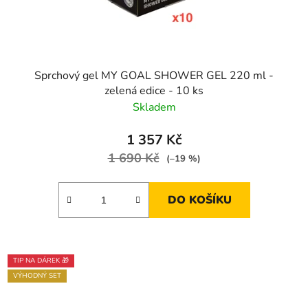
Sprchový gel MY GOAL SHOWER GEL 220 ml -
zelená edice - 10 ks
Skladem
1 357 Kč
1 690 Kč
(–19 %)
DO KOŠÍKU
TIP NA DÁREK 🎁
VÝHODNÝ SET